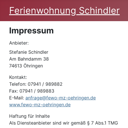
Ferienwohnung Schindler
Impressum
Anbieter:
Stefanie Schindler
Am Bahndamm 38
74613 Öhringen
Kontakt:
Telefon: 07941 / 989882
Fax: 07941 / 989883
E-Mail:
anfrage@fewo-mz-oehringen.de
www.fewo-mz-oehringen.de
Haftung für Inhalte
Als Diensteanbieter sind wir gemäß § 7 Abs.1 TMG